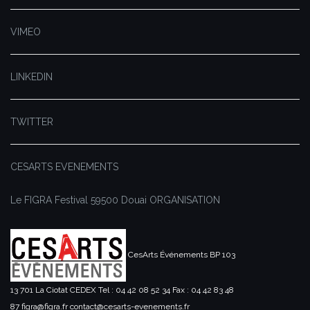
VIMEO
LINKEDIN
TWITTER
CESARTS EVENEMENTS
Le FIGRA Festival
59500 Douai
ORGANISATION
CesArts Événements
BP 103
13 701 La Ciotat CEDEX
Tel : 04 42 08 52 34
Fax : 04 42 83 48
87
figra@figra.fr
contact@cesarts-evenements.fr